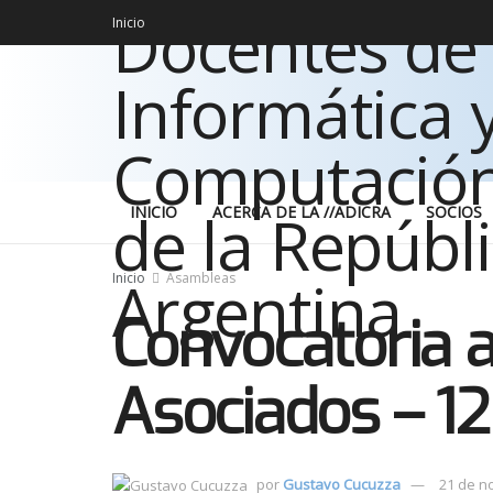
Inicio
INICIO
ACERCA DE LA //ADICRA
SOCIOS
Inicio
Asambleas
Convocatoria a
Asociados – 12
por
Gustavo Cucuzza
21 de n