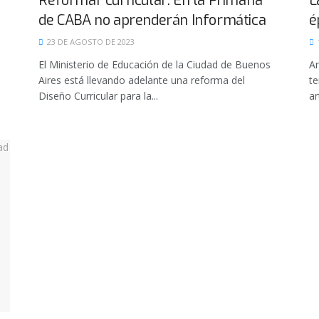
Reformar curricular: En la Primaria
L
de CABA no aprenderán Informática
é
23 DE AGOSTO DE 2023
El Ministerio de Educación de la Ciudad de Buenos
Ar
Aires está llevando adelante una reforma del
te
Diseño Curricular para la...
ar