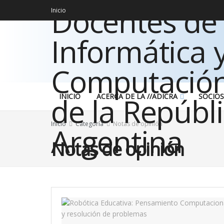
Inicio
INICIO
ACERCA DE LA //ADICRA
SOCIOS
Inicio
Categoría
Notas de opinión
Notas de opinión