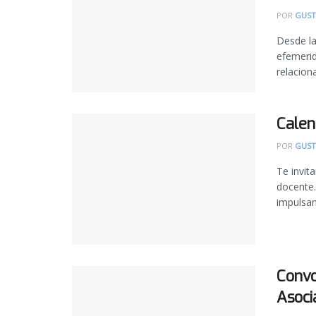
POR
GUST
Desde la
efemerid
relaciona
Calen
POR
GUST
Te invit
docente.
impulsan
Convo
Asoci