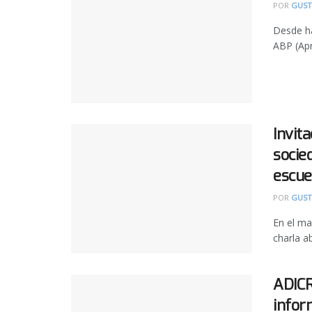
POR
GUST
Desde ha
ABP (Apr
Invita
socie
escue
POR
GUST
En el ma
charla ab
ADICR
infor