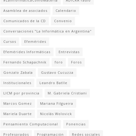
#LaInformáticaComoMateria
ADICRA radio
Asamblea de asociados
Calendario
Comunicados de la CD
Convenio
Conversaciones "La Informática en Argentina"
Cursos
Efemérides
Efemérides Informáticas
Entrevistas
Fernando Schapachnik
foro
Foros
Gonzalo Zabala
Gustavo Cucuzza
Institucionales
Leandro Batlle
LICM por provincia
M. Gabriela Cristiani
Marcos Gomez
Mariana Filgueira
Mariela Duarte
Nicolás Wolovick
Pensamiento Computacional
Ponencias
Profesorados
Programación
Redes sociales