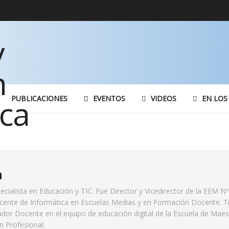
PUBLICACIONES
EVENTOS
VIDEOS
EN LOS
a
ecialista en Educación y TIC. Fue Director y Vicedirector de la EEM N
cente de Informática en Escuelas Medias y en Formación Docente. T
ador Docente en el equipo de educación digital de la Escuela de Maes
 Profesional.