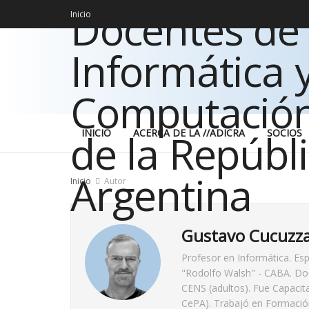
Inicio
INICIO
ACERCA DE LA //ADICRA
SOCIOS
Inicio
Autor
Gustavo Cucuzz
Profesor en Informática. Esp
"Rodolfo Walsh" - CABA. Do
CENS (adultos). Fue Capacit
CePA). Trabajó en Formación