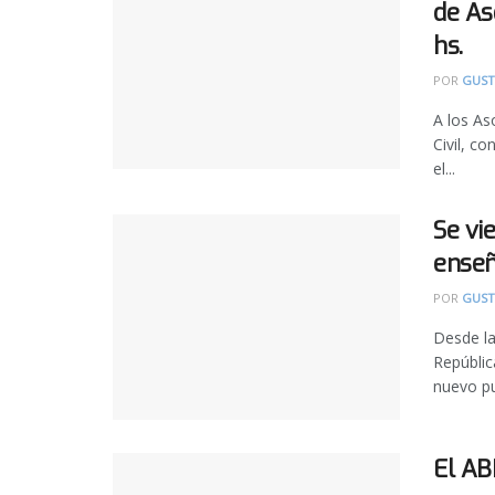
de As
hs.
POR
GUST
A los As
Civil, c
el...
Se vi
enseñ
POR
GUST
Desde la
Repúbli
nuevo pu
El AB