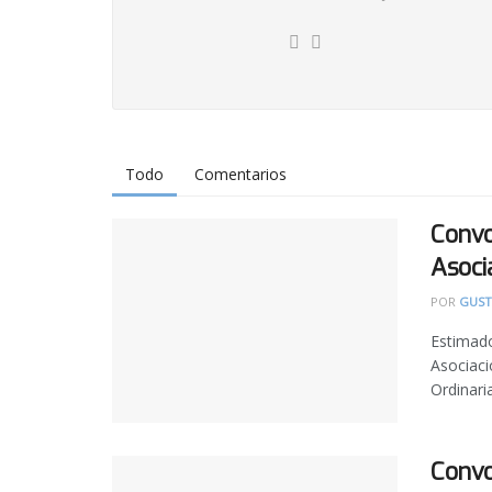
Todo
Comentarios
Convo
Asoci
POR
GUST
Estimado
Asociaci
Ordinari
Convo