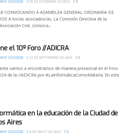
AVO CUCUZZA
30 DE DICIEMBRE DE 2024
0
AR CONVOCANDO A ASAMBLEA GENERAL ORDINARIA DE
S A los/as asociados/as: La Comisión Directiva de la
sociación Civil, convoca...
ene el 10º Foro //ADICRA
AVO CUCUZZA
12 DE SEPTIEMBRE DE 2024
0
nte vamos a encontrarnos de manera presencial en el Foro
24 de la //ADICRA por #LaInformáticaComoMateria. En este
formática en la educación de la Ciudad de
s Aires
AVO CUCUZZA
8 DE MAYO DE 2024
0