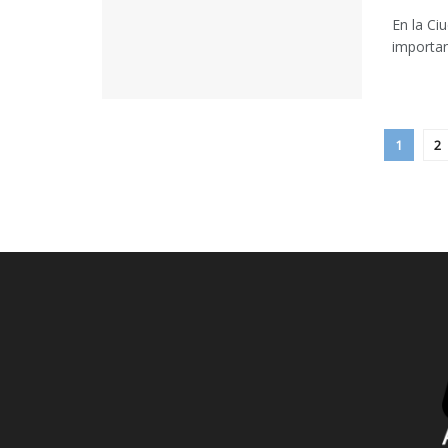
En la Ci
importan
1
2