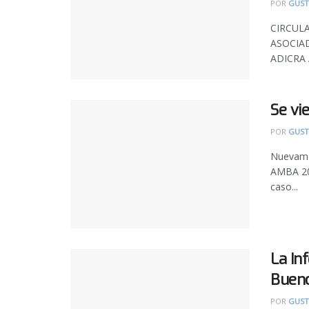
POR
GUST
CIRCUL
ASOCIADO
ADICRA A
Se vi
POR
GUST
Nuevame
AMBA 20
caso...
La In
Bueno
POR
GUST