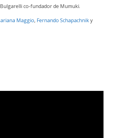
o Bulgarelli co-fundador de Mumuki.
ariana Maggio
,
Fernando Schapachnik
y