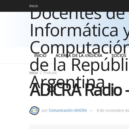
Inicio
INICIO
ACERCA DE LA //ADICRA
SOCIOS
Inicio
Podcast
ADICRA Radio 
por
Comunicación ADICRA
8 de noviembre d