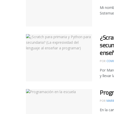
Mi nombr
Sistemas
¿Scra
secun
enseñ
POR
COMU
Por Marc
y llevar 
Progr
POR
MARI
En la ca