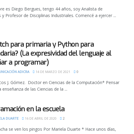
e es Diego Bergues, tengo 44 años, soy Analista de
 y Profesor de Disciplinas Industriales. Comencé a ejercer ...
tch para primaria y Python para
daria? (La expresividad del lenguaje al
ar a programar)
NICACIÓN ADICRA
14 DE MARZO DE 2021
0
os J. Gómez. Doctor en Ciencias de la Computación* Pensar
la enseñanza de las Ciencias de la ...
amación en la escuela
ELA DUARTE
16 DE ABRIL DE 2020
2
ncha se ven los pingos Por Mariela Duarte * Hace unos días,