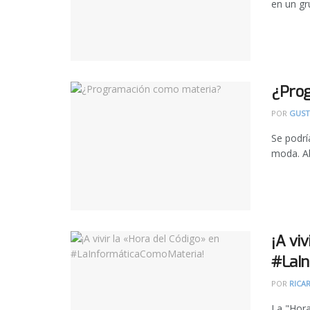
en un gr
¿Pro
POR
GUST
Se podrí
moda. Al
¡A vi
#LaIn
POR
RICA
La "Hora