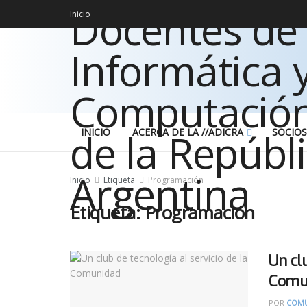
Inicio
INICIO
ACERCA DE LA //ADICRA
SOCIOS
Inicio
Etiqueta
Programación
Etiqueta:
Programación
Un clu
Comu
POR
COMU