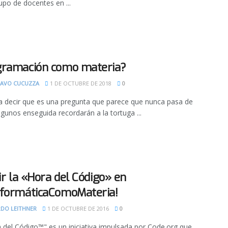
upo de docentes en ...
gramación como materia?
AVO CUCUZZA
1 DE OCTUBRE DE 2018
0
a decir que es una pregunta que parece que nunca pasa de
gunos enseguida recordarán a la tortuga ...
vir la «Hora del Código» en
formáticaComoMateria!
RDO LEITHNER
1 DE OCTUBRE DE 2016
0
 del Código™" es un iniciativa impulsada por Code.org que