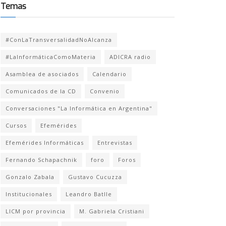
Temas
#ConLaTransversalidadNoAlcanza
#LaInformáticaComoMateria
ADICRA radio
Asamblea de asociados
Calendario
Comunicados de la CD
Convenio
Conversaciones "La Informática en Argentina"
Cursos
Efemérides
Efemérides Informáticas
Entrevistas
Fernando Schapachnik
foro
Foros
Gonzalo Zabala
Gustavo Cucuzza
Institucionales
Leandro Batlle
LICM por provincia
M. Gabriela Cristiani