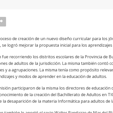
 proceso de creación de un nuevo diseño curricular para los jó
 se logró mejorar la propuesta inicial para los aprendizajes
fue recorriendo los distritos escolares de la Provincia de 
iones de adultos de la jurisdicción. La misma también contó 
tes y a agrupaciones. La misma tenía como propósito relevar 
dizajes y modos de aprender en la educación de adultos.
isión participaron de la misma los directores de educación d
ocimiento de la creación del Bachillerato de Adultos en TIC
la desaparición de la materia Informática para adultos de la
ue también le aportó el socio Walter Randazzo de Mar del Pl