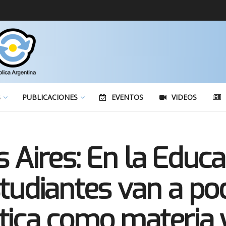
S
PUBLICACIONES
EVENTOS
VIDEOS
s Aires: En la Educa
studiantes van a p
tica como materia y