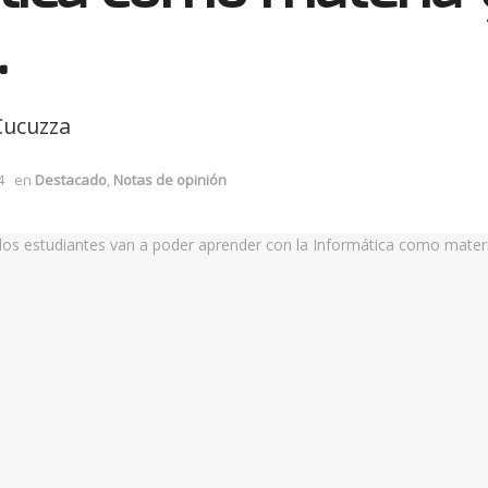
.
Cucuzza
4
en
Destacado
,
Notas de opinión