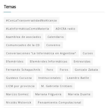
Temas
#ConLaTransversalidadNoAlcanza
#LaInformáticaComoMateria
ADICRA radio
Asamblea de asociados
Calendario
Comunicados de la CD
Convenio
Conversaciones "La Informática en Argentina"
Cursos
Efemérides
Efemérides Informáticas
Entrevistas
Fernando Schapachnik
foro
Foros
Gonzalo Zabala
Gustavo Cucuzza
Institucionales
Leandro Batlle
LICM por provincia
M. Gabriela Cristiani
Marcos Gomez
Mariana Filgueira
Mariela Duarte
Nicolás Wolovick
Pensamiento Computacional