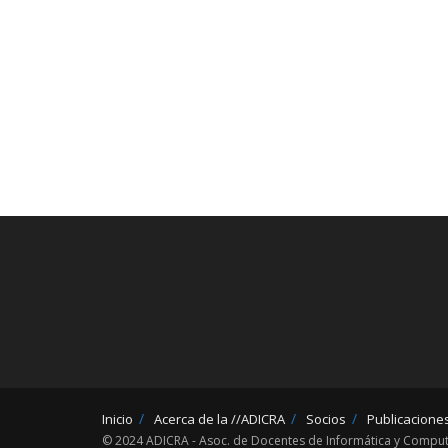
Inicio
Acerca de la //ADICRA
Socios
Publicacione
© 2024 ADICRA - Asoc. de Docentes de Informática y Computa