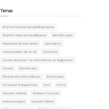
Temas
#ConLaTransversalidadNoAlcanza
#LaInformáticaComoMateria
ADICRA radio
Asamblea de asociados
Calendario
Comunicados de la CD
Convenio
Conversaciones "La Informática en Argentina"
Cursos
Efemérides
Efemérides Informáticas
Entrevistas
Fernando Schapachnik
foro
Foros
Gonzalo Zabala
Gustavo Cucuzza
Institucionales
Leandro Batlle