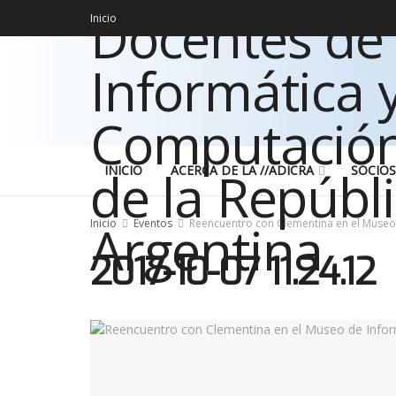
Inicio
INICIO
ACERCA DE LA //ADICRA
SOCIOS
Inicio
Eventos
Reencuentro con Clementina en el Museo
2017-10-07 11.24.12