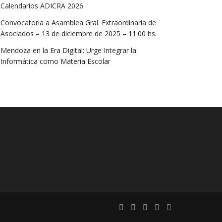
Calendarios ADICRA 2026
Convocatoria a Asamblea Gral. Extraordinaria de
Asociados – 13 de diciembre de 2025 – 11:00 hs.
Mendoza en la Era Digital: Urge Integrar la
Informática como Materia Escolar