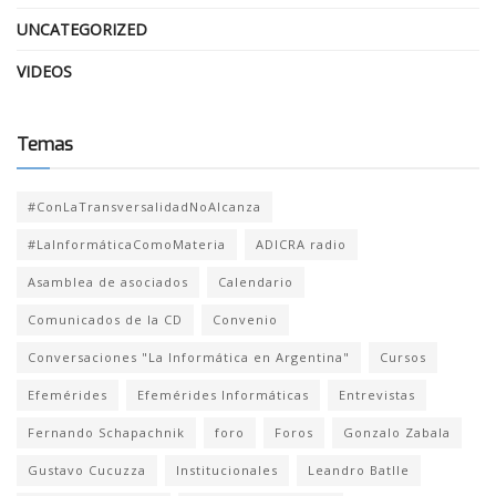
UNCATEGORIZED
VIDEOS
Temas
#ConLaTransversalidadNoAlcanza
#LaInformáticaComoMateria
ADICRA radio
Asamblea de asociados
Calendario
Comunicados de la CD
Convenio
Conversaciones "La Informática en Argentina"
Cursos
Efemérides
Efemérides Informáticas
Entrevistas
Fernando Schapachnik
foro
Foros
Gonzalo Zabala
Gustavo Cucuzza
Institucionales
Leandro Batlle