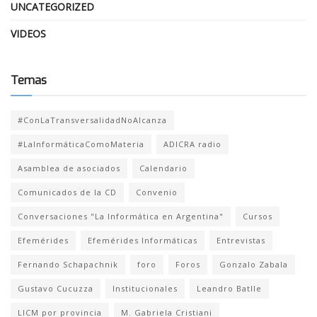
UNCATEGORIZED
VIDEOS
Temas
#ConLaTransversalidadNoAlcanza
#LaInformáticaComoMateria
ADICRA radio
Asamblea de asociados
Calendario
Comunicados de la CD
Convenio
Conversaciones "La Informática en Argentina"
Cursos
Efemérides
Efemérides Informáticas
Entrevistas
Fernando Schapachnik
foro
Foros
Gonzalo Zabala
Gustavo Cucuzza
Institucionales
Leandro Batlle
LICM por provincia
M. Gabriela Cristiani