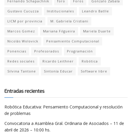
Fernando Schapachnik
foro
Foros
Gonzalo Zabala
Gustavo Cucuzza
Institucionales
Leandro Batlle
LICM por provincia
M. Gabriela Cristiani
Marcos Gomez
Mariana Filgueira
Mariela Duarte
Nicolás Wolovick
Pensamiento Computacional
Ponencias
Profesorados
Programación
Redes sociales
Ricardo Leithner
Robótica
Silvina Tantone
Sintonía Educar
Software libre
Entradas recientes
Robótica Educativa: Pensamiento Computacional y resolución
de problemas
Convocatoria a Asamblea Gral. Ordinaria de Asociados – 11 de
abril de 2026 – 10:00 hs.