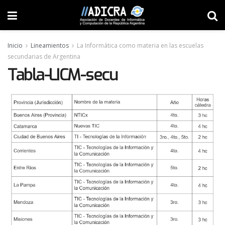
Inicio
Lineamientos
La Informática como materia en las escuelas
secundarias de Argentina
Tabla-LICM-secu