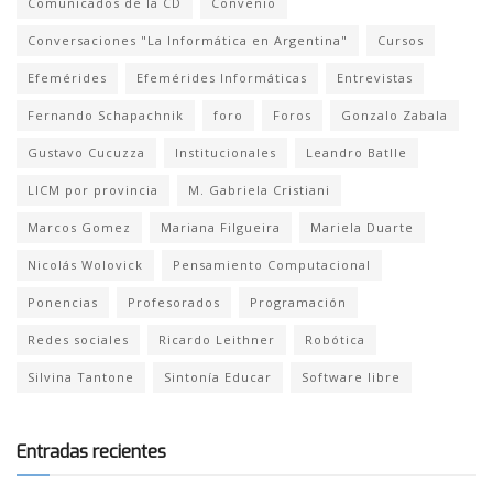
Comunicados de la CD
Convenio
Conversaciones "La Informática en Argentina"
Cursos
Efemérides
Efemérides Informáticas
Entrevistas
Fernando Schapachnik
foro
Foros
Gonzalo Zabala
Gustavo Cucuzza
Institucionales
Leandro Batlle
LICM por provincia
M. Gabriela Cristiani
Marcos Gomez
Mariana Filgueira
Mariela Duarte
Nicolás Wolovick
Pensamiento Computacional
Ponencias
Profesorados
Programación
Redes sociales
Ricardo Leithner
Robótica
Silvina Tantone
Sintonía Educar
Software libre
Entradas recientes