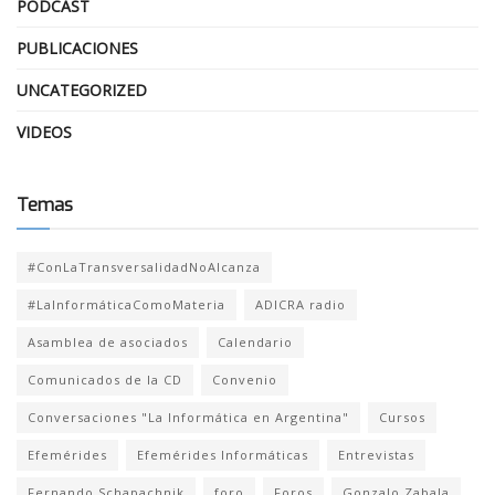
PODCAST
PUBLICACIONES
UNCATEGORIZED
VIDEOS
Temas
#ConLaTransversalidadNoAlcanza
#LaInformáticaComoMateria
ADICRA radio
Asamblea de asociados
Calendario
Comunicados de la CD
Convenio
Conversaciones "La Informática en Argentina"
Cursos
Efemérides
Efemérides Informáticas
Entrevistas
Fernando Schapachnik
foro
Foros
Gonzalo Zabala