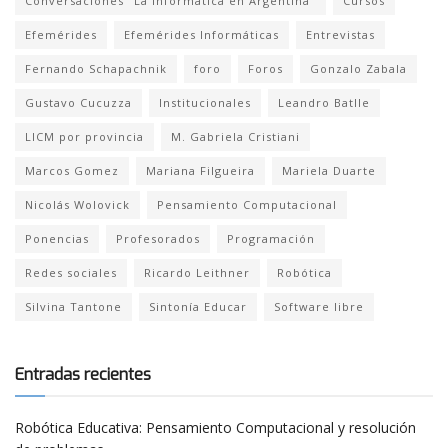
Conversaciones "La Informática en Argentina"
Cursos
Efemérides
Efemérides Informáticas
Entrevistas
Fernando Schapachnik
foro
Foros
Gonzalo Zabala
Gustavo Cucuzza
Institucionales
Leandro Batlle
LICM por provincia
M. Gabriela Cristiani
Marcos Gomez
Mariana Filgueira
Mariela Duarte
Nicolás Wolovick
Pensamiento Computacional
Ponencias
Profesorados
Programación
Redes sociales
Ricardo Leithner
Robótica
Silvina Tantone
Sintonía Educar
Software libre
Entradas recientes
Robótica Educativa: Pensamiento Computacional y resolución