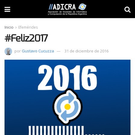
Inicio
Efemérides
#Feliz2017
por
Gustavo Cucuzza
31 de diciembre de 2016