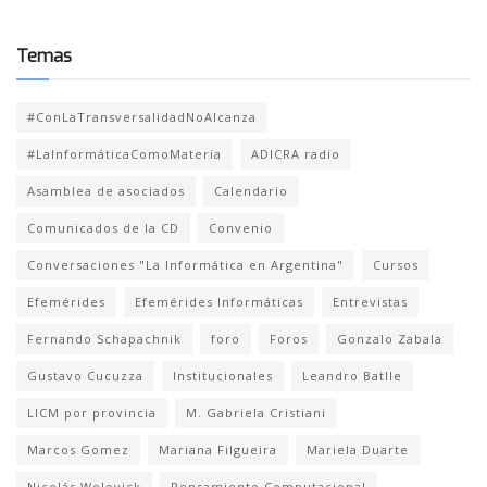
Temas
#ConLaTransversalidadNoAlcanza
#LaInformáticaComoMateria
ADICRA radio
Asamblea de asociados
Calendario
Comunicados de la CD
Convenio
Conversaciones "La Informática en Argentina"
Cursos
Efemérides
Efemérides Informáticas
Entrevistas
Fernando Schapachnik
foro
Foros
Gonzalo Zabala
Gustavo Cucuzza
Institucionales
Leandro Batlle
LICM por provincia
M. Gabriela Cristiani
Marcos Gomez
Mariana Filgueira
Mariela Duarte
Nicolás Wolovick
Pensamiento Computacional