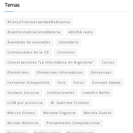
Temas
#ConLaTransversalidadNoAlcanza
#LaInformáticaComoMateria
ADICRA radio
Asamblea de asociados
Calendario
Comunicados de la CD
Convenio
Conversaciones "La Informática en Argentina"
Cursos
Efemérides
Efemérides Informáticas
Entrevistas
Fernando Schapachnik
foro
Foros
Gonzalo Zabala
Gustavo Cucuzza
Institucionales
Leandro Batlle
LICM por provincia
M. Gabriela Cristiani
Marcos Gomez
Mariana Filgueira
Mariela Duarte
Nicolás Wolovick
Pensamiento Computacional
Ponencias
Profesorados
Programación