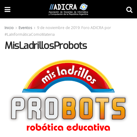
Inicio
Eventos
9 de noviembre de 2019: Foro ADICRA por
#LaInformáticaComoMateria
MisLadrillosProbots