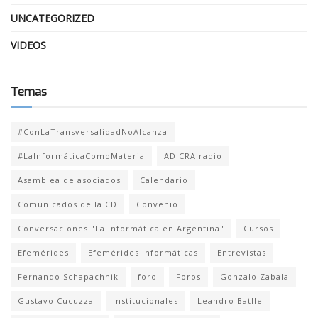
UNCATEGORIZED
VIDEOS
Temas
#ConLaTransversalidadNoAlcanza
#LaInformáticaComoMateria
ADICRA radio
Asamblea de asociados
Calendario
Comunicados de la CD
Convenio
Conversaciones "La Informática en Argentina"
Cursos
Efemérides
Efemérides Informáticas
Entrevistas
Fernando Schapachnik
foro
Foros
Gonzalo Zabala
Gustavo Cucuzza
Institucionales
Leandro Batlle