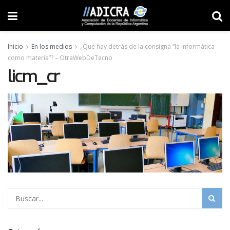
Inicio
En los medios
¿Qué hay detrás de la consigna “la informática
como materia”? – OtraWebDeTecno
licm_cr