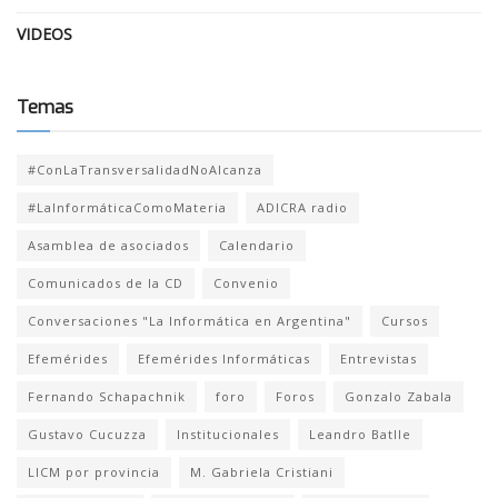
VIDEOS
Temas
#ConLaTransversalidadNoAlcanza
#LaInformáticaComoMateria
ADICRA radio
Asamblea de asociados
Calendario
Comunicados de la CD
Convenio
Conversaciones "La Informática en Argentina"
Cursos
Efemérides
Efemérides Informáticas
Entrevistas
Fernando Schapachnik
foro
Foros
Gonzalo Zabala
Gustavo Cucuzza
Institucionales
Leandro Batlle
LICM por provincia
M. Gabriela Cristiani