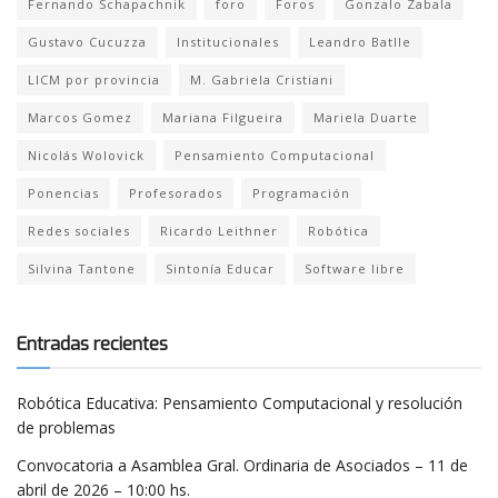
Fernando Schapachnik
foro
Foros
Gonzalo Zabala
Gustavo Cucuzza
Institucionales
Leandro Batlle
LICM por provincia
M. Gabriela Cristiani
Marcos Gomez
Mariana Filgueira
Mariela Duarte
Nicolás Wolovick
Pensamiento Computacional
Ponencias
Profesorados
Programación
Redes sociales
Ricardo Leithner
Robótica
Silvina Tantone
Sintonía Educar
Software libre
Entradas recientes
Robótica Educativa: Pensamiento Computacional y resolución
de problemas
Convocatoria a Asamblea Gral. Ordinaria de Asociados – 11 de
abril de 2026 – 10:00 hs.