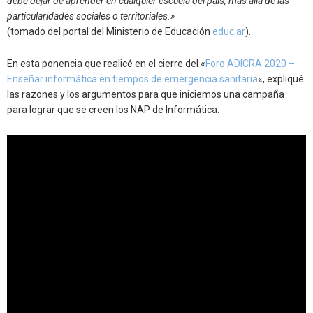
debe dejar de aprender en cualquier escuela del país, más allá de las
particularidades sociales o territoriales.»
(tomado del portal del Ministerio de Educación
educ.ar
).
En esta ponencia que realicé en el cierre del
«
Foro ADICRA 2020 –
Enseñar informática en tiempos de emergencia sanitaria
«, expliqué
las razones y los argumentos para que iniciemos una campaña
para lograr que se creen los NAP de Informática: