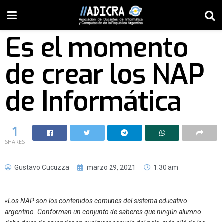
Es el momento
de crear los NAP
de Informática
1
SHARES
Gustavo Cucuzza
marzo 29, 2021
1:30 am
«Los NAP son los contenidos comunes del sistema educativo
argentino. Conforman un conjunto de saberes que ningún alumno