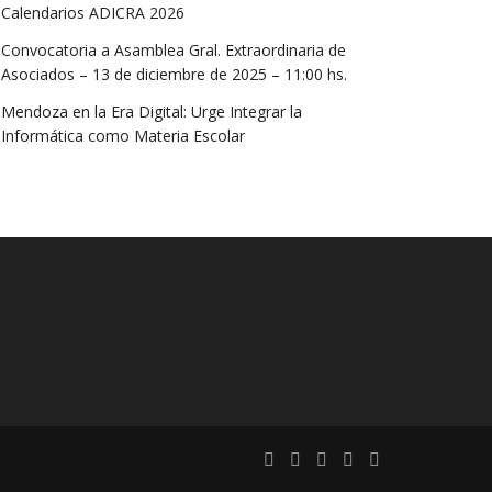
Calendarios ADICRA 2026
Convocatoria a Asamblea Gral. Extraordinaria de
Asociados – 13 de diciembre de 2025 – 11:00 hs.
Mendoza en la Era Digital: Urge Integrar la
Informática como Materia Escolar