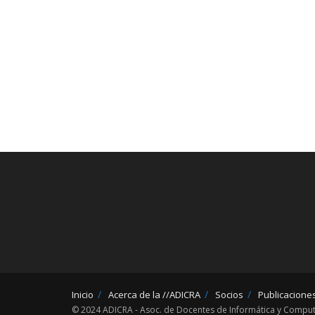
Inicio
Acerca de la //ADICRA
Socios
Publicacione
© 2024 ADICRA - Asoc. de Docentes de Informática y Computa