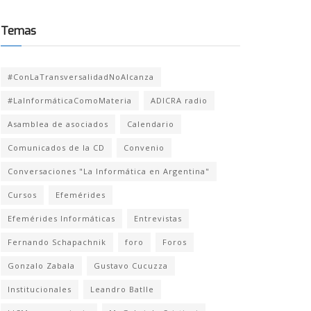
Temas
#ConLaTransversalidadNoAlcanza
#LaInformáticaComoMateria
ADICRA radio
Asamblea de asociados
Calendario
Comunicados de la CD
Convenio
Conversaciones "La Informática en Argentina"
Cursos
Efemérides
Efemérides Informáticas
Entrevistas
Fernando Schapachnik
foro
Foros
Gonzalo Zabala
Gustavo Cucuzza
Institucionales
Leandro Batlle