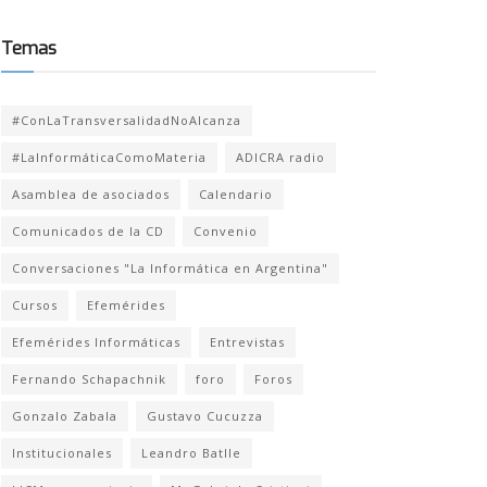
Temas
#ConLaTransversalidadNoAlcanza
#LaInformáticaComoMateria
ADICRA radio
Asamblea de asociados
Calendario
Comunicados de la CD
Convenio
Conversaciones "La Informática en Argentina"
Cursos
Efemérides
Efemérides Informáticas
Entrevistas
Fernando Schapachnik
foro
Foros
Gonzalo Zabala
Gustavo Cucuzza
Institucionales
Leandro Batlle