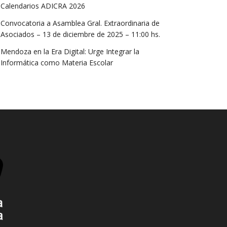
Calendarios ADICRA 2026
Convocatoria a Asamblea Gral. Extraordinaria de
Asociados – 13 de diciembre de 2025 – 11:00 hs.
Mendoza en la Era Digital: Urge Integrar la
Informática como Materia Escolar