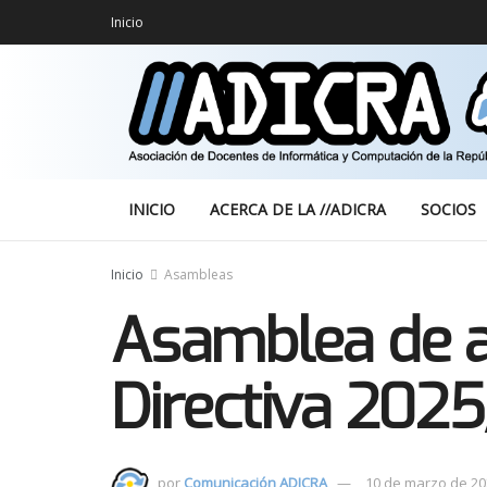
Inicio
INICIO
ACERCA DE LA //ADICRA
SOCIOS
Inicio
Asambleas
Asamblea de a
Directiva 202
por
Comunicación ADICRA
10 de marzo de 20