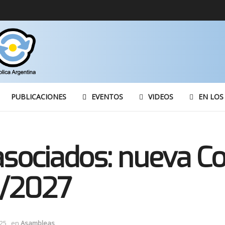
PUBLICACIONES
EVENTOS
VIDEOS
EN LOS
sociados: nueva C
5/2027
25
en
Asambleas