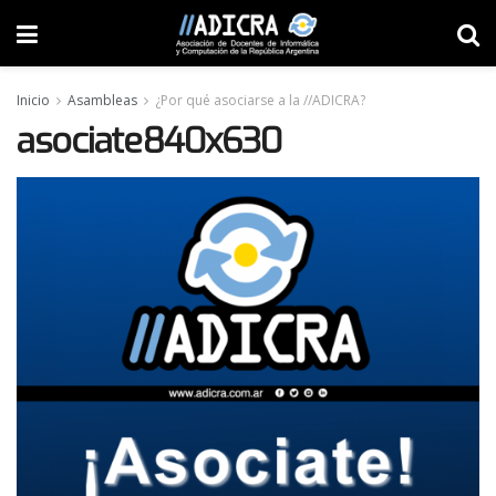
Inicio
Asambleas
¿Por qué asociarse a la //ADICRA?
asociate840x630