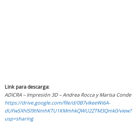
Link para descarga:
ADICRA – Impresión 3D – Andrea Rocca y Marisa Conde
https://drive.google.com/file/d/0B7vIkeeWi6A-
dUFwSXhlSl9tNmhKTU1KMmhkQWU2ZTM3Qmk0/view?
usp=sharing